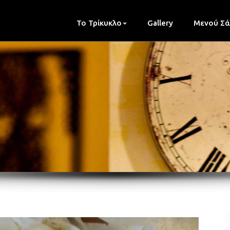
Το Τρίκυκλο
Gallery
Μενού Σά